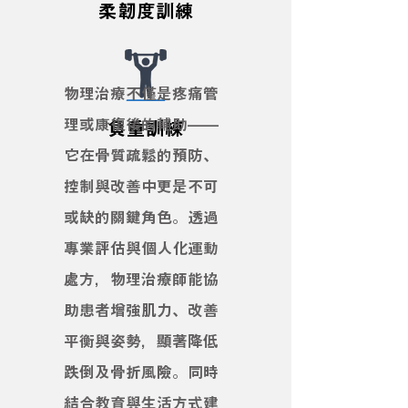
​柔韌度訓練
物理治療不僅是疼痛管
理或康復後的輔助——
​負重訓練
它在骨質疏鬆的預防、
控制與改善中更是不可
或缺的關鍵角色。透過
專業評估與個人化運動
處方，物理治療師能協
助患者增強肌力、改善
平衡與姿勢，顯著降低
跌倒及骨折風險。同時
結合教育與生活方式建